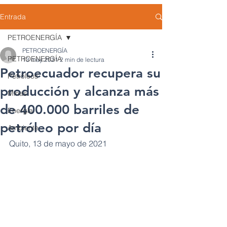
Entrada
PETROENERGÍA
PETROENERGÍA
PETROENERGÍA
13 may 2021
2 min de lectura
Petroecuador recupera su
Petróleos
producción y alcanza más
Minas
de 400.000 barriles de
Energía
petróleo por día
Ambiente
Quito, 13 de mayo de 2021