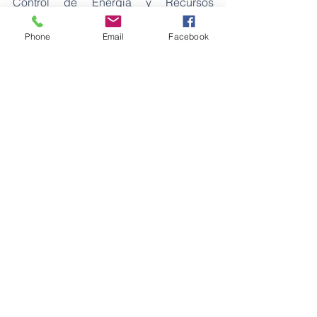
Control de Energía y Recursos 
Naturales no Renovables (ARC).
Phone
Email
Facebook
Fuente: EP Petroecuador
Petróleos
Ver todo
Entradas recientes