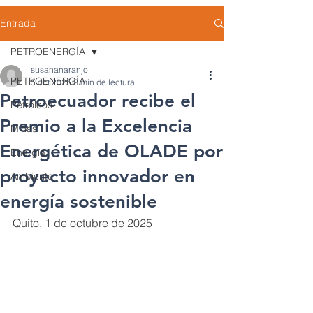
Entrada
PETROENERGÍA
susananaranjo
PETROENERGÍA
5 oct 2025
2 min de lectura
Petroecuador recibe el
Petróleos
Premio a la Excelencia
Minas
Energética de OLADE por
Energía
proyecto innovador en
Ambiente
energía sostenible
Quito, 1 de octubre de 2025