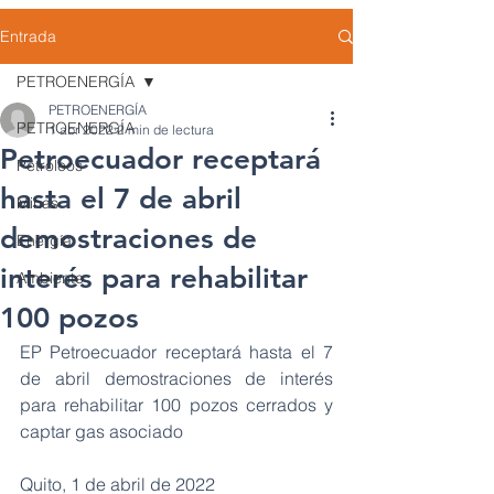
Entrada
PETROENERGÍA
PETROENERGÍA
PETROENERGÍA
1 abr 2022
2 min de lectura
Petroecuador receptará
Petróleos
hasta el 7 de abril
Minas
demostraciones de
Energía
interés para rehabilitar
Ambiente
100 pozos
EP Petroecuador receptará hasta el 7 
de abril demostraciones de interés 
para rehabilitar 100 pozos cerrados y 
captar gas asociado
Quito, 1 de abril de 2022