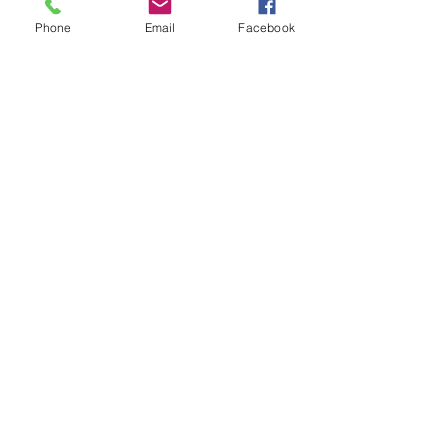
la producción de petróleo equivalente, 
Phone
Email
Facebook
en al menos 100000 barriles este año, y 
cumplir el objetivo el Gobierno del 
Presidente Guillermo Lasso, de 
duplicar la producción nacional de 
petróleo.
Petróleos
Ver todo
Entradas recientes