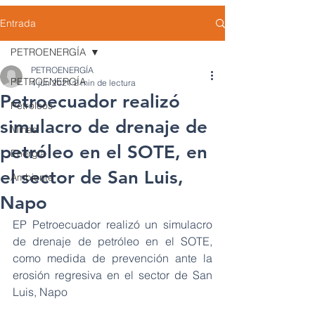
Entrada
PETROENERGÍA
PETROENERGÍA
PETROENERGÍA
4 jun 2021
2 min de lectura
Petroecuador realizó
Petróleos
simulacro de drenaje de
Minas
petróleo en el SOTE, en
Energía
el sector de San Luis,
Ambiente
Napo
EP Petroecuador realizó un simulacro 
de drenaje de petróleo en el SOTE, 
como medida de prevención ante la 
erosión regresiva en el sector de San 
Luis, Napo