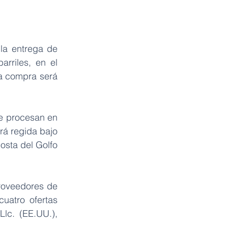
a entrega de 
riles, en el 
a compra será 
e procesan en 
rá regida bajo 
sta del Golfo 
roveedores de 
uatro ofertas 
lc. (EE.UU.), 