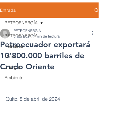
Entrada
PETROENERGÍA
PETROENERGÍA
PETROENERGÍA
8 abr 2024
1 min de lectura
Petroecuador exportará
Petróleos
10’800.000 barriles de
Minas
Crudo Oriente
Energía
Ambiente
Quito, 8 de abril de 2024