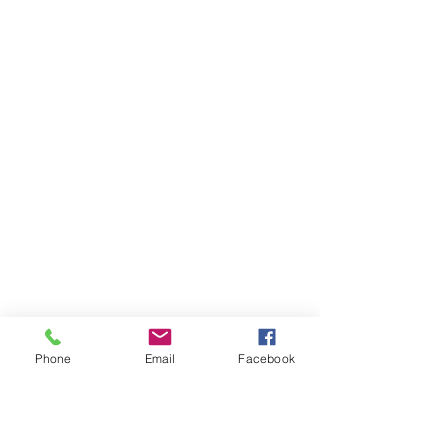
Phone
Email
Facebook
Fuente: EP Petroecuador
Petróleos