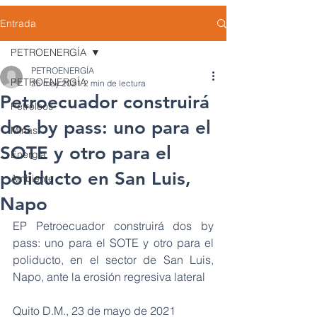
Entrada
PETROENERGÍA
PETROENERGÍA
PETROENERGÍA
25 may 2021
2 min de lectura
Petroecuador construirá
Petróleos
dos by pass: uno para el
Minas
SOTE y otro para el
Energía
poliducto en San Luis,
Ambiente
Napo
EP Petroecuador construirá dos by 
pass: uno para el SOTE y otro para el 
poliducto, en el sector de San Luis, 
Napo, ante la erosión regresiva lateral
Quito D.M., 23 de mayo de 2021