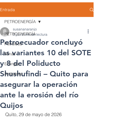
Entrada
PETROENERGÍA
susananaranjo
PETROENERGÍA
2 jun
2 min de lectura
Petroecuador concluyó
Petróleos
las variantes 10 del SOTE
Minas
y 8 del Poliducto
Energía
Shushufindi – Quito para
Ambiente
asegurar la operación
ante la erosión del río
Quijos
Quito, 29 de mayo de 2026