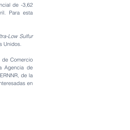
cial de -3,62 
l. Para esta 
tra-Low Sulfur 
os Unidos.
e de Comercio 
a Agencia de 
ERNNR, de la 
nteresadas en 