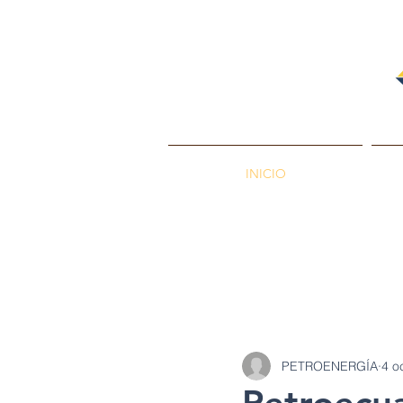
INICIO
PETROENERGÍA
Petróleos
Min
PETROENERGÍA
4 o