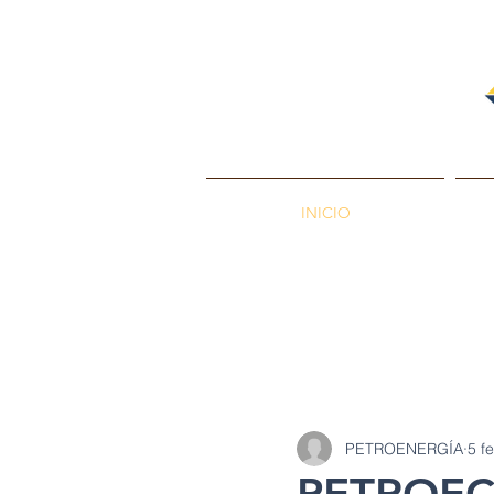
INICIO
PETROENERGÍA
Petróleos
Min
PETROENERGÍA
5 f