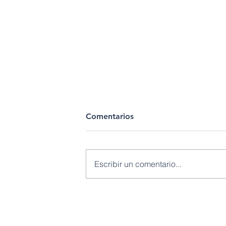
Comentarios
Escribir un comentario...
Petroecuador fortalece la
producción petrolera con un
aumento del 17.5% en el
© 2022