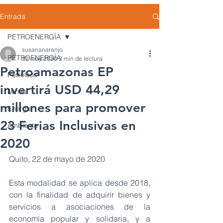
Entrada
PETROENERGÍA
susananaranjo
PETROENERGÍA
22 may 2020
3 min de lectura
Petroamazonas EP
Petróleos
invertirá USD 44,29
Minas
millones para promover
Energía
23 Ferias Inclusivas en
Ambiente
2020
Quito, 22 de mayo de 2020
Esta modalidad se aplica desde 2018, 
con la finalidad de adquirir bienes y 
servicios a asociaciones de la 
economía popular y solidaria, y a 