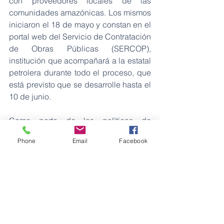
con proveedores locales de las 
comunidades amazónicas. Los mismos 
iniciaron el 18 de mayo y constan en el 
portal web del Servicio de Contratación 
de Obras Públicas (SERCOP), 
institución que acompañará a la estatal 
petrolera durante todo el proceso, que 
está previsto que se desarrolle hasta el 
10 de junio.
Como parte de las políticas de 
transparencia, la empresa también 
Phone
Email
Facebook
informará oportunamente del proceso a 
través de su página web y redes 
sociales.
Petroamazonas EP desarrolla su 
programa de relaciones comunitarias 
con las 349 comunidades que son 