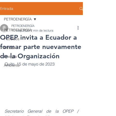
Entrada
PETROENERGÍA
PETROENERGÍA
PETROENERGÍA
17 may 2023
2 min de lectura
OPEP invita a Ecuador a
Petróleos
formar parte nuevamente
Minas
de la Organización
Energía
Quito, 15 de mayo de 2023
Ambiente
Secretario General de la OPEP / 