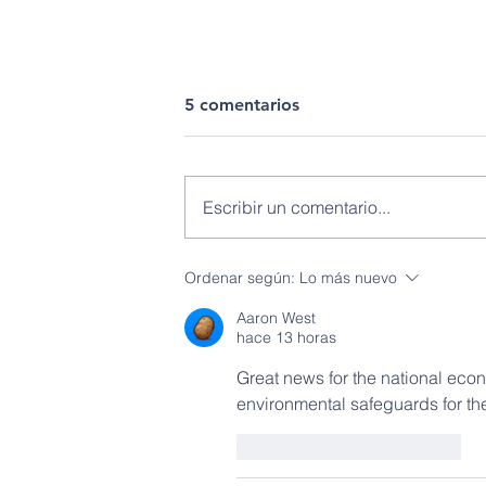
5 comentarios
Escribir un comentario...
Petroecuador fortalece la
Ordenar según:
Lo más nuevo
producción petrolera con un
Aaron West
aumento del 17.5% en el
hace 13 horas
transporte de crudo por el
SOTE durante el primer
Great news for the national eco
semestre de 2026
environmental safeguards for t
Me gusta
Reaccionar