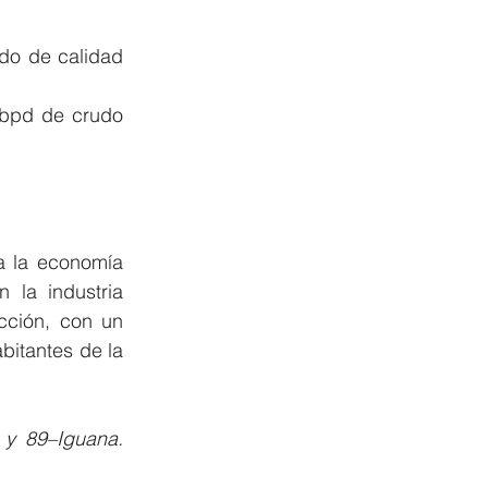
o de calidad 
 bpd de crudo 
a la economía 
la industria 
cción, con un 
itantes de la 
y 89–Iguana. 