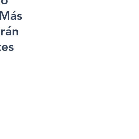
do
 Más
arán
tes