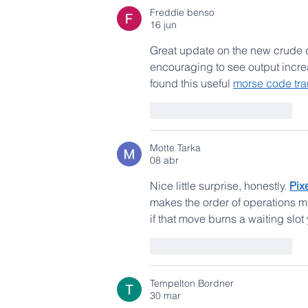
Freddie benso
16 jun
Great update on the new crude di
encouraging to see output increa
found this useful 
morse code tra
Me gusta
Reaccionar
Motte Tarka
08 abr
Nice little surprise, honestly. 
Pix
makes the order of operations mat
if that move burns a waiting slot
Me gusta
Reaccionar
Tempelton Bordner
30 mar