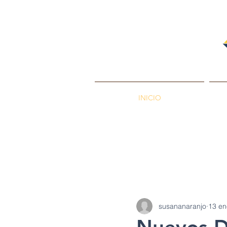
INICIO
PETROENERGÍA
Petróleos
Min
susananaranjo
13 en