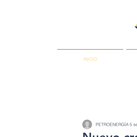
INICIO
PETROENERGÍA
Petróleos
Min
PETROENERGÍA
5 s