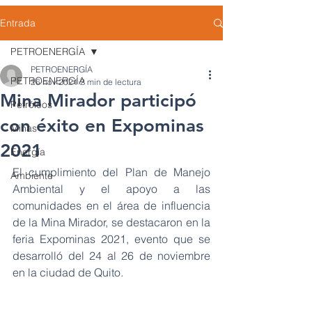
Entrada
PETROENERGÍA
PETROENERGÍA
PETROENERGÍA
26 nov 2021
2 min de lectura
Mina Mirador participó
Petróleos
con éxito en Expominas
Minas
2021
Energía
El cumplimiento del Plan de Manejo 
Ambiente
Ambiental y el apoyo a las 
comunidades en el área de influencia 
de la Mina Mirador, se destacaron en la 
feria Expominas 2021, evento que se 
desarrolló del 24 al 26 de noviembre 
en la ciudad de Quito. 