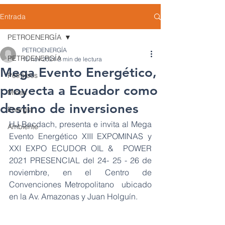
Entrada
PETROENERGÍA
PETROENERGÍA
PETROENERGÍA
15 nov 2021
2 min de lectura
Mega Evento Energético,
Petróleos
proyecta a Ecuador como
Minas
destino de inversiones
Energía
HJ Becdach, presenta e invita al Mega 
Ambiente
Evento Energético XIII EXPOMINAS y 
XXI EXPO ECUDOR OIL &  POWER 
2021 PRESENCIAL del 24- 25 - 26 de 
noviembre, en el Centro de 
Convenciones Metropolitano  ubicado 
en la Av. Amazonas y Juan Holguín. 