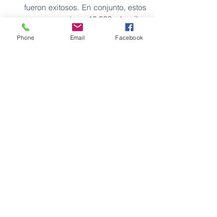
fueron exitosos. En conjunto, estos 
pozos aportan 10.000 barriles 
diarios a la producción nacional.
Phone
Email
Facebook
Las operaciones incluyeron la 
construcción de vías, plataformas 
y contribuciones sociales a 
comunidades vecinas, todo bajo 
estrictos controles ambientales 
coordinados con el MAATE.
Petróleos
Ver todo
Entradas recientes