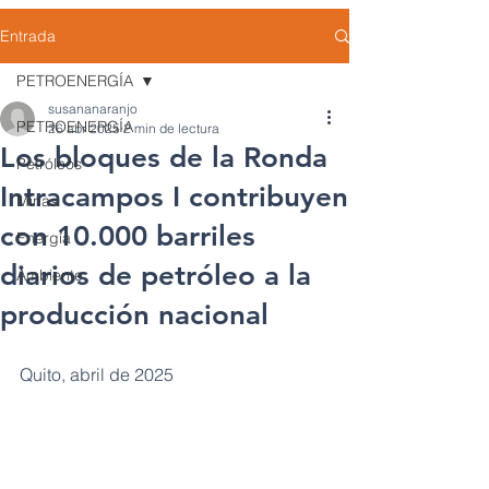
Entrada
PETROENERGÍA
susananaranjo
PETROENERGÍA
26 abr 2025
2 min de lectura
Los bloques de la Ronda
Petróleos
Intracampos I contribuyen
Minas
con 10.000 barriles
Energía
diarios de petróleo a la
Ambiente
producción nacional
Quito, abril de 2025