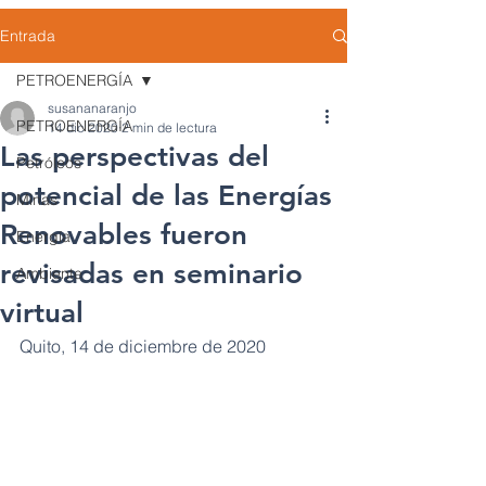
Entrada
PETROENERGÍA
susananaranjo
PETROENERGÍA
14 dic 2020
2 min de lectura
Las perspectivas del
Petróleos
potencial de las Energías
Minas
Renovables fueron
Energía
revisadas en seminario
Ambiente
virtual
Quito, 14 de diciembre de 2020 