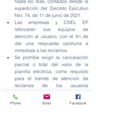
hasta 60 días, contados desde la 
expedición del Decreto Ejecutivo 
Nro. 74, de 11 de junio de 2021.
Las empresas y CNEL EP 
reforzarán sus equipos de 
atención al usuario, con el fin de 
dar una respuesta oportuna e 
inmediata a los reclamos.
Se prohíbe exigir la cancelación 
parcial o total del valor de la 
planilla eléctrica, como requisito 
para el trámite de atención de 
reclamos de los usuarios 
residenciales.
Se incluirá en la planilla de 
Phone
Email
Facebook
servicio de energía eléctrica, que 
será entregada a partir de julio de 
2021 (correspondiente al consumo 
del mes de junio de 2021), la 