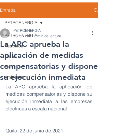
Entrada
PETROENERGÍA
PETROENERGÍA
PETROENERGÍA
23 jun 2021
3 min de lectura
La ARC aprueba la
Petróleos
aplicación de medidas
Minas
compensatorias y dispone
Energía
su ejecución inmediata
Ambiente
La ARC aprueba la aplicación de 
medidas compensatorias y dispone su 
ejecución inmediata a las empresas 
eléctricas a escala nacional
Quito, 22 de junio de 2021