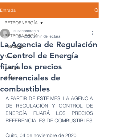
Entrada
PETROENERGÍA
susananaranjo
PETROENERGÍA
4 nov 2020
2 min de lectura
La Agencia de Regulación
Petróleos
y Control de Energía
Minas
fijará los precios
Energía
referenciales de
Ambiente
combustibles
A PARTIR DE ESTE MES, LA AGENCIA 
DE REGULACIÓN Y CONTROL DE 
ENERGÍA FIJARÁ LOS PRECIOS 
REFERENCIALES DE COMBUSTIBLES
Quito, 04 de noviembre de 2020