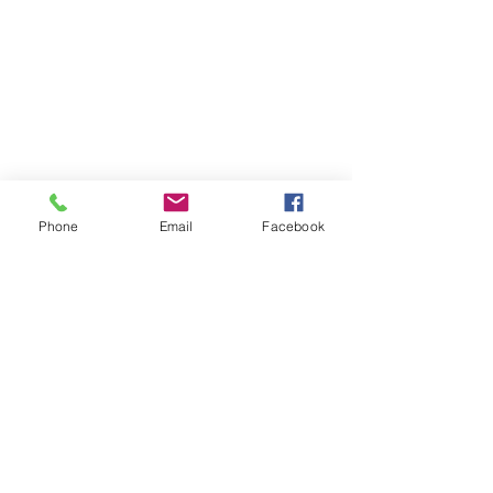
Phone
Email
Facebook
Fuente: Ministerio de Energía y 
Recursos Naturales No Renovables
Petróleos