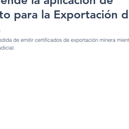
ende la aplicación de
o para la Exportación 
s
da de emitir certificados de exportación minera mient
dicial. 