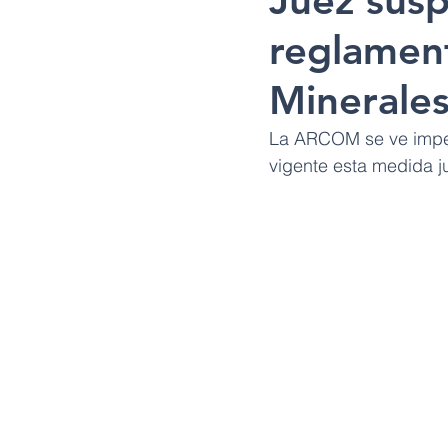
Juez susp
reglament
Minerale
La ARCOM se ve impedi
vigente esta medida ju