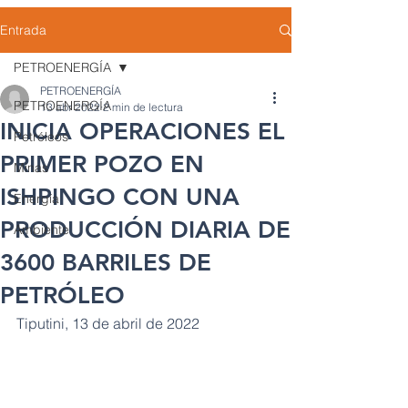
Entrada
PETROENERGÍA
PETROENERGÍA
PETROENERGÍA
13 abr 2022
2 min de lectura
INICIA OPERACIONES EL
Petróleos
PRIMER POZO EN
Minas
ISHPINGO CON UNA
Energía
PRODUCCIÓN DIARIA DE
Ambiente
3600 BARRILES DE
PETRÓLEO
Tiputini, 13 de abril de 2022