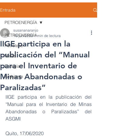
Entrada
PETROENERGÍA
susananaranjo
PETROENERGÍA
18 jun 2020
1 min de lectura
IIGE participa en la
Petróleos
publicación del “Manual
Minas
para el Inventario de
Energía
Minas Abandonadas o
Ambiente
Paralizadas”
IIGE participa en la publicación del 
“Manual para el Inventario de Minas 
Abandonadas o Paralizadas” del 
ASGMI 
Quito, 17/06/2020 