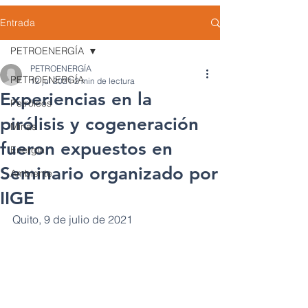
Entrada
PETROENERGÍA
PETROENERGÍA
PETROENERGÍA
12 jul 2021
2 min de lectura
Experiencias en la
Petróleos
pirólisis y cogeneración
Minas
fueron expuestos en
Energía
Seminario organizado por
Ambiente
IIGE
Quito, 9 de julio de 2021