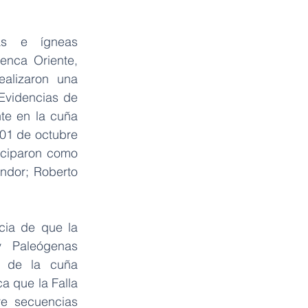
as e ígneas 
nca Oriente, 
ealizaron una 
Evidencias de 
e en la cuña 
01 de octubre 
iciparon como 
ndor; Roberto 
ia de que la 
 Paleógenas   
 de  la  cuña  
a que la Falla 
e  secuencias 