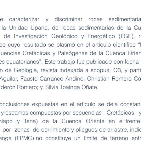
 caracterizar y discriminar rocas sedimentari
la Unidad Upano, de rocas sedimentarias de la Cue
to de Investigación Geológico y Energético (IIGE), r
o cuyo resultado se plasmó en el artículo científico “
cuencias Cretácicas y Paleógenas de la Cuenca Orient
s ecuatorianos”. Este trabajo fue publicado con fecha 
ín de Geología, revista indexada a scopus, Q3, y part
Aguilar, Fausto Carranco Andino; Christian Romero Có
lderón Romero; y, Silvia Toainga Oñate.
nclusiones expuestas en el artículo se deja constanc
y escamas compuestas por secuencias   Cretácicas   y  
Napo  y  Tena)  de  la  Cuenca  Oriente  en  el frente 
 por  zonas  de corrimiento y pliegues de arrastre, indic
a  (FPMC) no  constituye  un  límite  de  terreno  entr