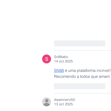
Me gusta
Reaccionar
Sn88abc
14 oct 2025
SN88
 é uma plataforma incrível
Recomendo a todos que amam a
Me gusta
Reaccionar
dwainnervi55
13 oct 2025