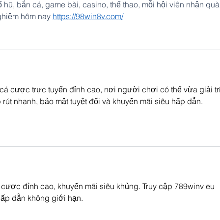
ũ, bắn cá, game bài, casino, thể thao, mỗi hội viên nhận quà
nghiệm hôm nay 
https://98win8v.com/
cá cược trực tuyến đỉnh cao, nơi người chơi có thể vừa giải trí
 rút nhanh, bảo mật tuyệt đối và khuyến mãi siêu hấp dẫn.
 cược đỉnh cao, khuyến mãi siêu khủng. Truy cập 789winv eu 
hấp dẫn không giới hạn.