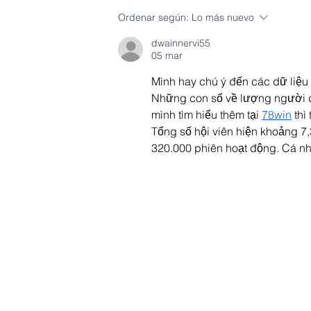
ECSA obtuvo la certificación
Ordenar según:
Lo más nuevo
internacional ISO 50001 por
dwainnervi55
su Sistema de Gestión de la
05 mar
Energía
Mình hay chú ý đến các dữ liệu t
Những con số về lượng người d
mình tìm hiểu thêm tại 
78win
 th
Tổng số hội viên hiện khoảng 7,
320.000 phiên hoạt động. Cá nhâ