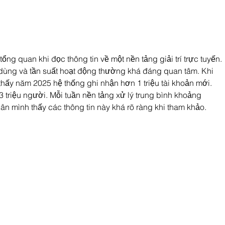
WAYREAPP: HERRAMIENTA
Gobie
GRATUITA PARA EL
mante
TRATAMIENTO DE DATOS
centra
ENERGÉTICOS
operac
petrol
ổng quan khi đọc thông tin về một nền tảng giải trí trực tuyến. 
ùng và tần suất hoạt động thường khá đáng quan tâm. Khi 
ì thấy năm 2025 hệ thống ghi nhận hơn 1 triệu tài khoản mới. 
3 triệu người. Mỗi tuần nền tảng xử lý trung bình khoảng 
n mình thấy các thông tin này khá rõ ràng khi tham khảo.