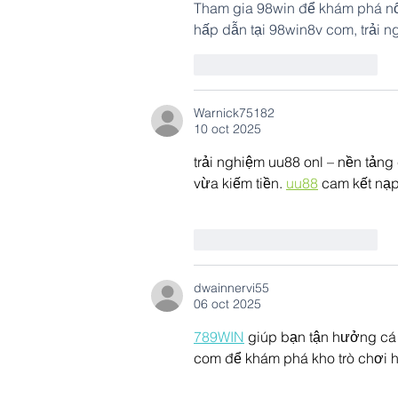
Tham gia 98win để khám phá nổ h
hấp dẫn tại 98win8v com, trải 
Me gusta
Reaccionar
Warnick75182
10 oct 2025
trải nghiệm uu88 onl – nền tảng 
vừa kiếm tiền. 
uu88
 cam kết nạp
Me gusta
Reaccionar
dwainnervi55
06 oct 2025
789WIN
 giúp bạn tận hưởng cá
com để khám phá kho trò chơi 