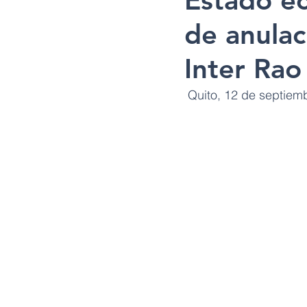
Estado ec
de anulac
Inter Rao
 Quito, 12 de septie