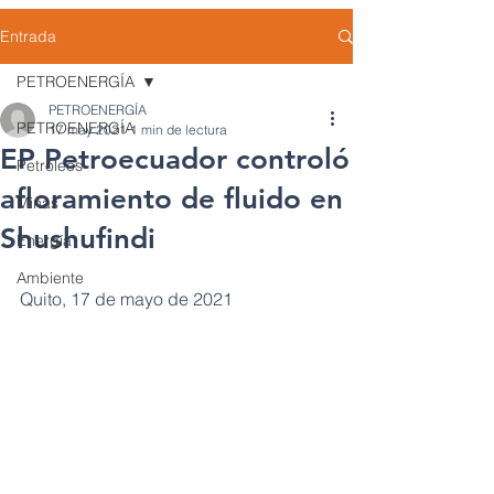
Entrada
PETROENERGÍA
PETROENERGÍA
PETROENERGÍA
17 may 2021
1 min de lectura
EP Petroecuador controló
Petróleos
afloramiento de fluido en
Minas
Shushufindi
Energía
Ambiente
Quito, 17 de mayo de 2021