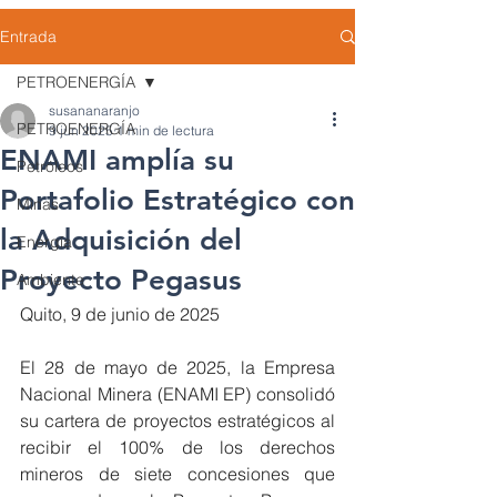
Entrada
PETROENERGÍA
susananaranjo
PETROENERGÍA
9 jun 2025
1 min de lectura
ENAMI amplía su
Petróleos
Portafolio Estratégico con
Minas
la Adquisición del
Energía
Proyecto Pegasus
Ambiente
Quito, 9 de junio de 2025
El 28 de mayo de 2025, la Empresa 
Nacional Minera (ENAMI EP) consolidó 
su cartera de proyectos estratégicos al 
recibir el 100% de los derechos 
mineros de siete concesiones que 