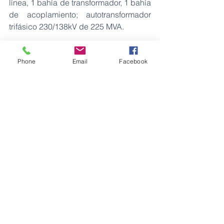
línea, 1 bahía de transformador, 1 bahía 
de acoplamiento; autotransformador 
trifásico 230/138kV de 225 MVA.
Durante el desarrollo de los trabajos se 
Phone
Email
Facebook
generaron más de 310 fuentes de 
empleo. Además, se contrató los 
servicios de alimentación, hospedaje, 
transporte y mano de obra de la propia 
localidad, lo que contribuyó a mejorar 
la economía de la zona, durante la 
pandemia por la COVID 19.
Energía