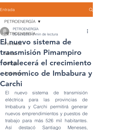
Entrada
PETROENERGÍA
PETROENERGÍA
PETROENERGÍA
25 oct 2021
2 min de lectura
El nuevo sistema de
Petróleos
transmisión Pimampiro
Minas
fortalecerá el crecimiento
Energía
económico de Imbabura y
Ambiente
Carchi
El nuevo sistema de transmisión 
eléctrica para las provincias de 
Imbabura y Carchi permitirá generar 
nuevos emprendimientos y puestos de 
trabajo para más 526 mil habitantes. 
Así destacó Santiago Meneses, 