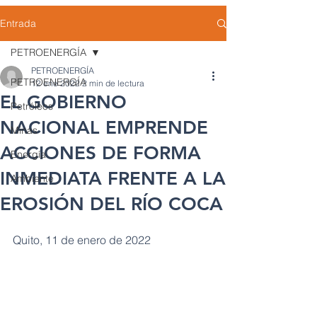
Entrada
PETROENERGÍA
PETROENERGÍA
PETROENERGÍA
12 ene 2022
2 min de lectura
EL GOBIERNO
Petróleos
NACIONAL EMPRENDE
Minas
ACCIONES DE FORMA
Energía
INMEDIATA FRENTE A LA
Ambiente
EROSIÓN DEL RÍO COCA
Quito, 11 de enero de 2022