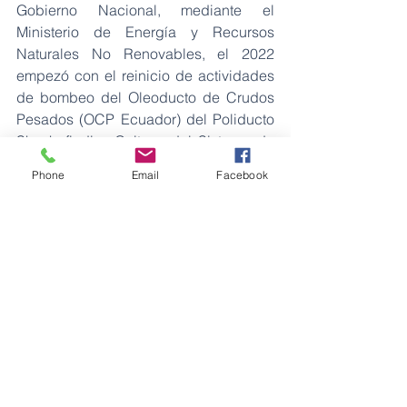
Gobierno Nacional, mediante el 
Ministerio de Energía y Recursos 
Naturales No Renovables, el 2022 
empezó con el reinicio de actividades 
de bombeo del Oleoducto de Crudos 
Pesados (OCP Ecuador) del Poliducto 
Shushufindi – Quito y del Sistema de 
Oleoducto Transecuatoriano (SOTE). 
Phone
Email
Facebook
Con ello, este 11 de enero se registró 
una recuperación del 99 % con 
respecto a los volúmenes registrados 
antes de la paralización preventiva de 
los oleoductos que fueron afectados 
por la erosión del río Piedra Fina, en 
Napo.
breaking
Ecuador
CELEC EP
erosión
Río Coca
Energía