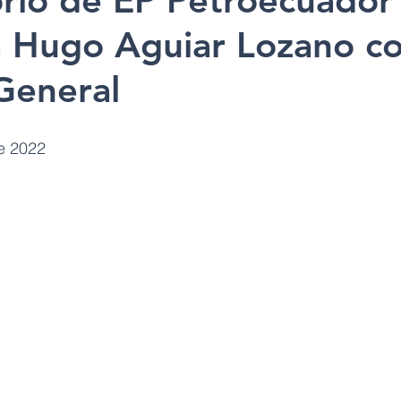
orio de EP Petroecuador
a Hugo Aguiar Lozano c
General
e 2022