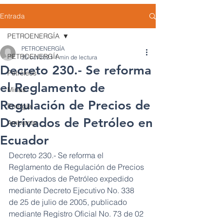
Entrada
PETROENERGÍA
PETROENERGÍA
PETROENERGÍA
25 oct 2021
1 min de lectura
Decreto 230.- Se reforma
Petróleos
el Reglamento de
Minas
Regulación de Precios de
Energía
Derivados de Petróleo en
Ambiente
Ecuador
Decreto 230.- Se reforma el 
Reglamento de Regulación de Precios 
de Derivados de Petróleo expedido 
mediante Decreto Ejecutivo No. 338 
de 25 de julio de 2005, publicado 
mediante Registro Oficial No. 73 de 02 