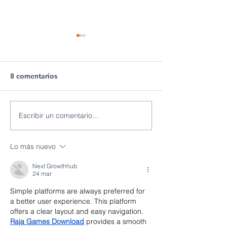
8 comentarios
Escribir un comentario...
WAYREAPP:
Gobierno ejecu
HERRAMIENTA
mantenimientos
GRATUITA PARA EL
cuatro centrale
Lo más nuevo
TRATAMIENTO DE
garantizan la o
DATOS ENERGÉTICOS
de la industria 
Next Growthhub
24 mar
Simple platforms are always preferred for 
a better user experience. This platform 
offers a clear layout and easy navigation. 
Raja Games Download
 provides a smooth 