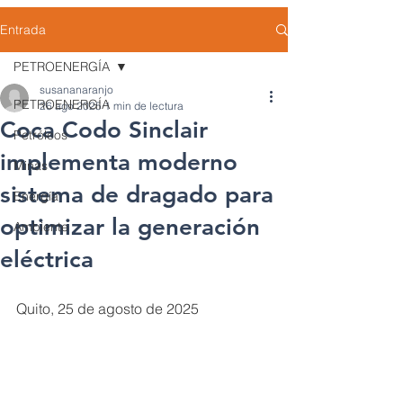
Entrada
PETROENERGÍA
susananaranjo
PETROENERGÍA
26 ago 2025
1 min de lectura
Coca Codo Sinclair
Petróleos
implementa moderno
Minas
sistema de dragado para
Energía
optimizar la generación
Ambiente
eléctrica
Quito, 25 de agosto de 2025