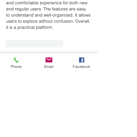
and comfortable experience for both new 
and regular users. The features are easy 
to understand and well-organized. It allows 
users to explore without confusion. Overall, 
it is a practical platform.
Me gusta
Reaccionar
JJANGGU
06 mar
Phone
Email
Facebook
While reviewing various guides about gift 
card exchange methods, I encountered 
modapay24
. The structured explanation 
helped make the entire process easier to 
grasp.
Me gusta
Reaccionar
페이핀
06 mar