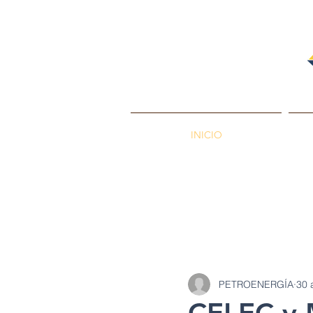
INICIO
PETROENERGÍA
Petróleos
Min
PETROENERGÍA
30 