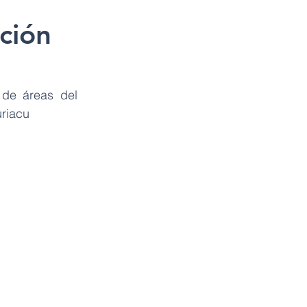
ción
de áreas del 
uriacu