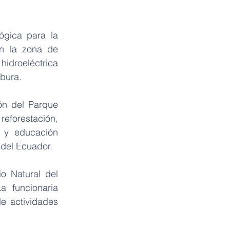
gica para la 
n la zona de 
droeléctrica 
abura.
ón del Parque 
forestación, 
 y educación 
 del Ecuador.
 Natural del 
 funcionaria 
e actividades 