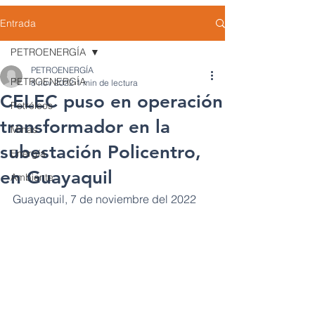
Entrada
PETROENERGÍA
PETROENERGÍA
PETROENERGÍA
8 nov 2022
1 min de lectura
CELEC puso en operación
Petróleos
transformador en la
Minas
subestación Policentro,
Energía
en Guayaquil
Ambiente
Guayaquil, 7 de noviembre del 2022