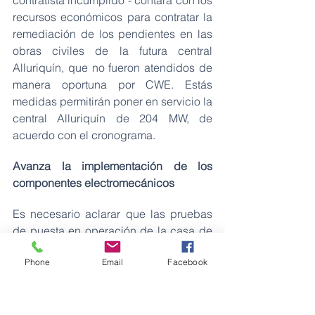
contratista incumplido - contará con los 
recursos económicos para contratar la 
remediación de los pendientes en las 
obras civiles de la futura central 
Alluriquín, que no fueron atendidos de 
manera oportuna por CWE. Estás 
medidas permitirán poner en servicio la 
central Alluriquín de 204 MW, de 
acuerdo con el cronograma.
Avanza la implementación de los 
componentes electromecánicos
Es necesario aclarar que las pruebas 
de puesta en operación de la casa de 
máquinas Sarapullo, así como la 
Phone
Email
Facebook
instalación y montaje de los 
componentes electromecánicos de las 
unidades de generación de la casa de 