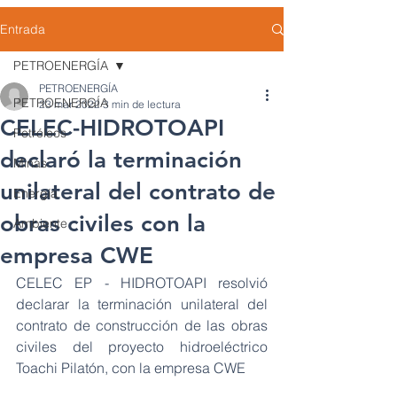
Entrada
PETROENERGÍA
PETROENERGÍA
PETROENERGÍA
23 mar 2022
3 min de lectura
CELEC-HIDROTOAPI
Petróleos
declaró la terminación
Minas
unilateral del contrato de
Energía
obras civiles con la
Ambiente
empresa CWE
CELEC EP - HIDROTOAPI resolvió 
declarar la terminación unilateral del 
contrato de construcción de las obras 
civiles del proyecto hidroeléctrico 
Toachi Pilatón, con la empresa CWE