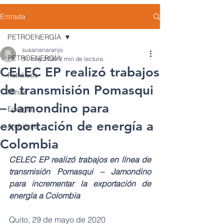
Entrada
PETROENERGÍA
susananaranjo
PETROENERGÍA
31 may 2020
2 min de lectura
CELEC EP realizó trabajos
Petróleos
de transmisión Pomasqui
Minas
– Jamondino para
Energía
exportación de energía a
Ambiente
Colombia
CELEC EP realizó trabajos en línea de 
transmisión Pomasqui – Jamondino 
para incrementar la exportación de 
energía a Colombia
Quito, 29 de mayo de 2020