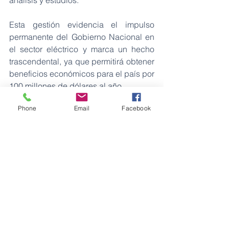
Esta gestión evidencia el impulso 
permanente del Gobierno Nacional en 
el sector eléctrico y marca un hecho 
trascendental, ya que permitirá obtener 
beneficios económicos para el país por 
100 millones de dólares al año.
Phone
Email
Facebook
Fuente: CELEC EP
Energía
Ver todo
Entradas recientes