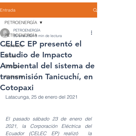
Entrada
PETROENERGÍA
PETROENERGÍA
PETROENERGÍA
25 ene 2021
2 min de lectura
CELEC EP presentó el
Petróleos
Estudio de Impacto
Minas
Ambiental del sistema de
Energía
transmisión Tanicuchí, en
Ambiente
Cotopaxi
Latacunga, 25 de enero del 2021
El pasado sábado 23 de enero del 
2021, la Corporación Eléctrica del 
Ecuador (CELEC EP) realizó  la 