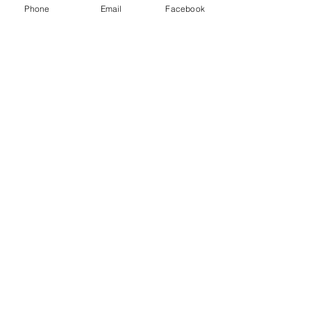
voltios.
Phone
Email
Facebook
· 
Línea de Transmisión conexión Santa 
Rosa – Tanicuchí
· 
Línea de Transmisión conexión 
Pucará – Tanicuchí
Fuente: CELEC EP
Energía
Ver todo
Entradas recientes