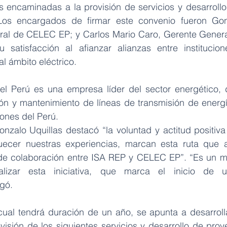
es encaminadas a la provisión de servicios y desarrollo
Los encargados de firmar este convenio fueron Gonz
ral de CELEC EP; y Carlos Mario Caro, Gerente Genera
 satisfacción al afianzar alianzas entre institucion
l ámbito eléctrico.
l Perú es una empresa líder del sector energético, d
ón y mantenimiento de líneas de transmisión de energía
iones del Perú.
nzalo Uquillas destacó “la voluntad y actitud positiva 
uecer nuestras experiencias, marcan esta ruta que a
 de colaboración entre ISA REP y CELEC EP”. “Es un mo
izar esta iniciativa, que marca el inicio de u
gó.
cual tendrá duración de un año, se apunta a desarrolla
isión de los siguientes servicios y desarrollo de proye