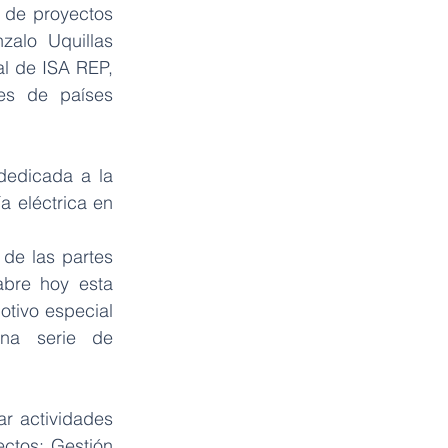
 de proyectos 
alo Uquillas 
l de ISA REP, 
es de países 
edicada a la 
 eléctrica en 
de las partes 
bre hoy esta 
tivo especial 
na serie de 
r actividades 
ctos: Gestión 