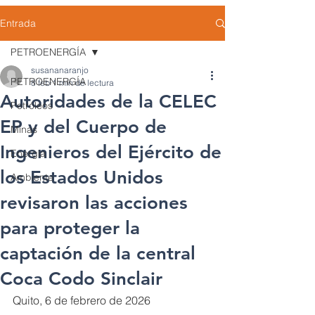
Entrada
PETROENERGÍA
susananaranjo
PETROENERGÍA
8 feb
1 min de lectura
Autoridades de la CELEC
Petróleos
EP y del Cuerpo de
Minas
Ingenieros del Ejército de
Energía
los Estados Unidos
Ambiente
revisaron las acciones
para proteger la
captación de la central
Coca Codo Sinclair
Quito, 6 de febrero de 2026