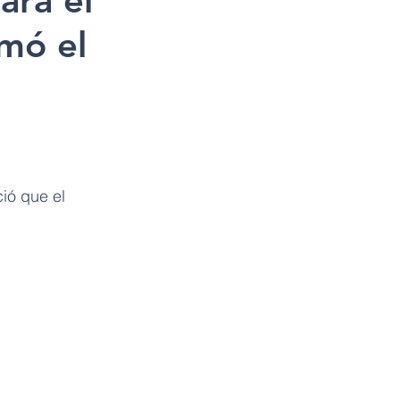
ara el
mó el
ió que el