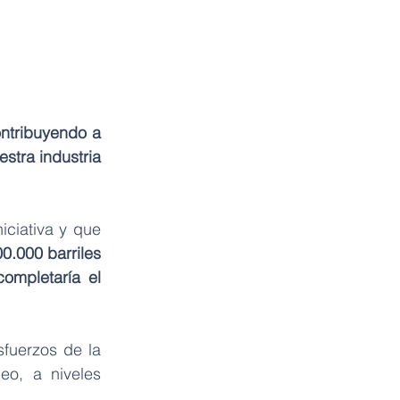
ntribuyendo a 
stra industria 
Además, indicó que los países OPEP y NO OPEP están aportando a esta iniciativa y que 
.000 barriles 
mpletaría el 
fuerzos de la 
o, a niveles 