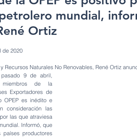
e la OPEP es positivo p
etrolero mundial, infor
René Ortiz
il de 2020
a y Recursos Naturales No Renovables, René Ortiz anunc
 pasado 9 de abril, 
 miembros de la 
ses Exportadores de 
o OPEP es inédito e 
n consideración las 
por las que atraviesa 
mundial. Informó, que 
s países productores 